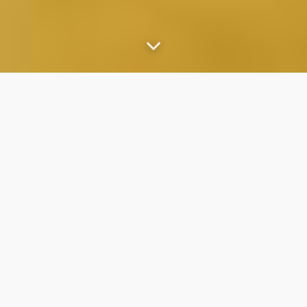
Game
Life is a game - La vita è un gioco open world e
open outcome (2017)
Non bisogna prenderla troppo sul serio, è solo la nostra vita, una
danza con tanti inciampi, una furia piena di carezze, un sublime
gioco al quale non si può perdere.